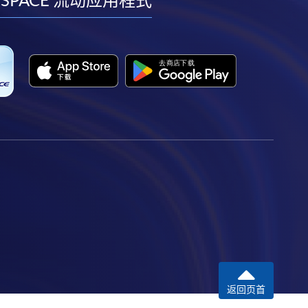
facebook
youtube
linkedin
instagram
 SPACE 流动应用程式
返回页首