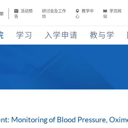
活动预
研讨会及工作
教学中
学员网
繁
告
坊
心
站
院
学习
入学申请
教与学
t: Monitoring of Blood Pressure, Oxime