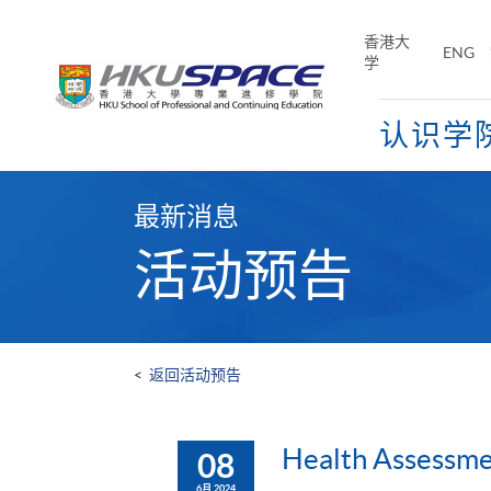
Skip
to
香港大
ENG
main
学
content
认识学
Main
content
最新消息
start
活动预告
<
返回活动预告
Health Assessmen
08
6月 2024