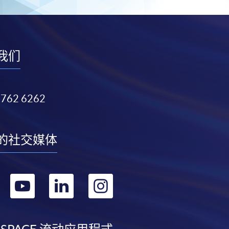
我们
3762 6262
的社交媒体
转
转
转
转
到
到
到
到