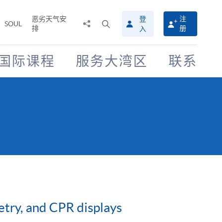
恶劣天气安
登
注
分
打
SOUL
排
册
入
享
开
至
搜
寻
国际课程
服务大湾区
联系
介
面
try, and CPR displays