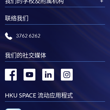
我们的学校及附属机构
联络我们
3762 6262
我们的社交媒体
转
转
转
转
到
到
到
到
facebook
youtube
linkedin
instag
HKU SPACE 流动应用程式