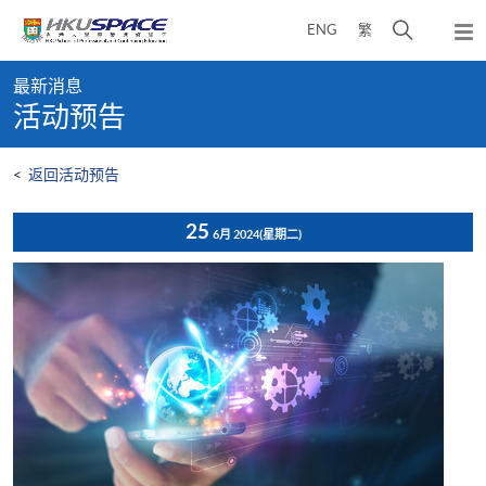
Skip
打
ENG
繁
to
弹
main
开
出
Main
content
搜
主
最新消息
content
菜
寻
活动预告
start
单
介
面
<
返回活动预告
25
6月 2024
(星期二)