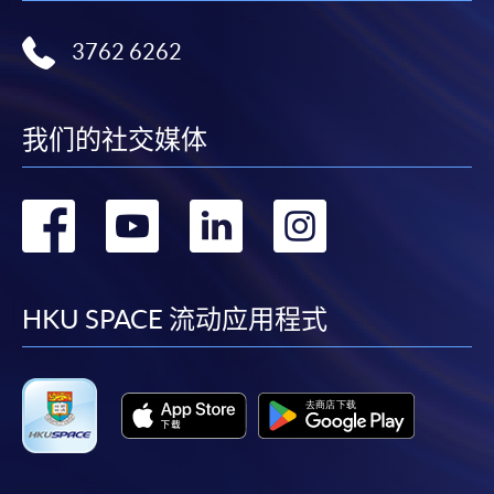
3762 6262
我们的社交媒体
转
转
转
转
到
到
到
到
facebook
youtube
linkedin
instag
HKU SPACE 流动应用程式