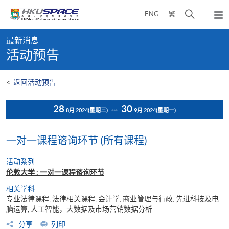
Skip
打
ENG
繁
to
弹
main
开
出
Main
content
搜
主
最新消息
content
菜
寻
活动预告
start
单
介
面
<
返回活动预告
28
30
8月 2024
(星期三)
9月 2024
(星期一)
一对一课程谘询环节 (所有课程)
活动系列
伦敦大学 : 一对一课程谘询环节
相关学科
专业法律课程, 法律相关课程, 会计学, 商业管理与行政, 先进科技及电
脑运算, 人工智能，大数据及市场营销数据分析
分享
列印