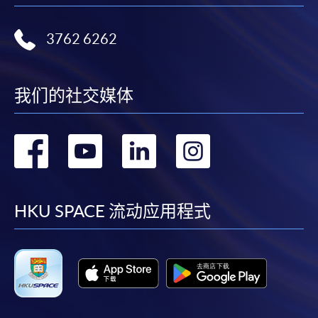
3762 6262
我们的社交媒体
转
转
转
转
到
到
到
到
facebook
youtube
linkedin
instag
HKU SPACE 流动应用程式