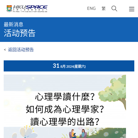
Skip
打
ENG
繁
to
弹
main
开
出
Main
content
搜
主
最新消息
content
菜
寻
活动预告
start
单
介
面
<
返回活动预告
31
8月 2024
(星期六)