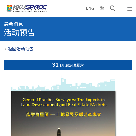
Skip
打
ENG
繁
to
弹
main
开
出
Main
content
搜
主
最新消息
content
菜
寻
活动预告
start
单
介
面
<
返回活动预告
31
8月 2024
(星期六)