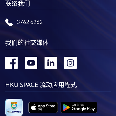
联络我们
3762 6262
我们的社交媒体
转
转
转
转
到
到
到
到
facebook
youtube
linkedin
instag
HKU SPACE 流动应用程式