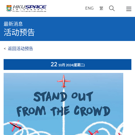
Skip
打
ENG
繁
to
弹
main
开
出
Main
content
搜
主
最新消息
content
菜
寻
活动预告
start
单
介
面
<
返回活动预告
22
10月 2024
(星期二)