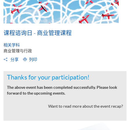
课程谘询日 - 商业管理课程
相关学科
商业管理与行政
分享
列印
Thanks for your participation!
The above event has been completed successfully. Please look
forward to the upcoming events.
Want to read more about the event recap?