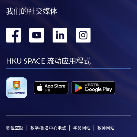
我们的社交媒体
转
转
转
转
到
到
到
到
facebook
youtube
linkedin
instag
HKU SPACE 流动应用程式
职位空缺
教学/报名中心地点
学员网站
教师网站