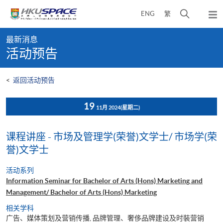
Skip
打
ENG
繁
to
弹
main
开
出
Main
content
搜
主
最新消息
content
菜
寻
活动预告
start
单
介
面
<
返回活动预告
19
11月 2024
(星期二)
课程讲座 - 市场及管理学(荣誉)文学士/ 市场学(荣
誉)文学士
活动系列
Information Seminar for Bachelor of Arts (Hons) Marketing and
Management/ Bachelor of Arts (Hons) Marketing
相关学科
广告、媒体策划及营销传播, 品牌管理、奢侈品牌建设及时裝营销