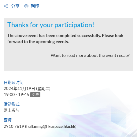
分享
列印
Thanks for your participation!
The above event has been completed successfully. Please look
forward to the upcoming events.
Want to read more about the event recap?
日期及时间
2024年11月19日 (星期二)
19:00 - 19:45
免费
活动形式
网上参与
查询
2910 7619 (
hull.mmg@hkuspace.hku.hk
)