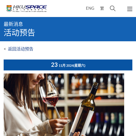
Skip
打
ENG
繁
to
弹
main
开
出
Main
content
搜
主
最新消息
content
菜
寻
活动预告
start
单
介
面
<
返回活动预告
23
11月 2024
(星期六)