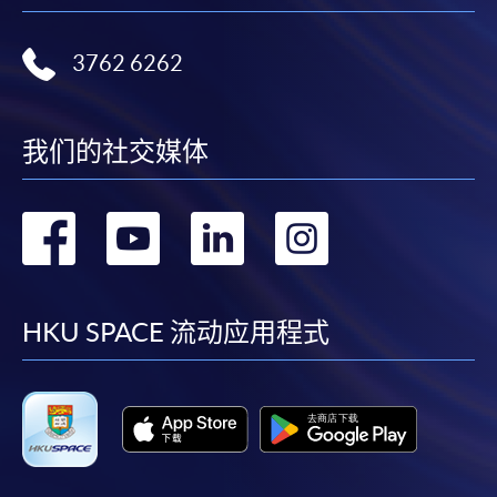
3762 6262
我们的社交媒体
转
转
转
转
到
到
到
到
facebook
youtube
linkedin
instag
HKU SPACE 流动应用程式