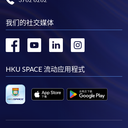
我们的社交媒体
转
转
转
转
到
到
到
到
facebook
youtube
linkedin
instag
HKU SPACE 流动应用程式