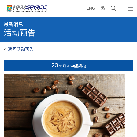
Skip
打
ENG
繁
to
弹
main
开
出
Main
content
搜
主
最新消息
content
菜
寻
活动预告
start
单
介
面
<
返回活动预告
23
11月 2024
(星期六)