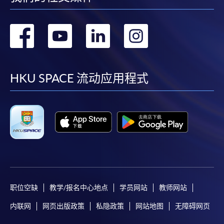
转
转
转
转
到
到
到
到
facebook
youtube
linkedin
instag
HKU SPACE 流动应用程式
职位空缺
教学/报名中心地点
学员网站
教师网站
内联网
网页出版政策
私隐政策
网站地图
无障碍网页