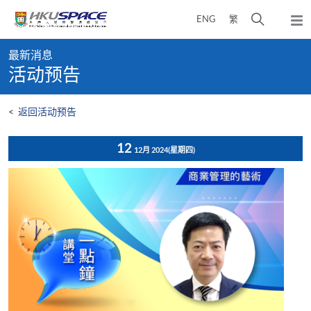
Skip
打
ENG
繁
to
弹
main
开
出
Main
content
搜
主
最新消息
content
菜
寻
活动预告
start
单
介
面
<
返回活动预告
12
12月 2024
(星期四)