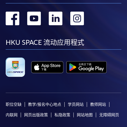
转
转
转
转
到
到
到
到
facebook
youtube
linkedin
instag
HKU SPACE 流动应用程式
职位空缺
教学/报名中心地点
学员网站
教师网站
内联网
网页出版政策
私隐政策
网站地图
无障碍网页