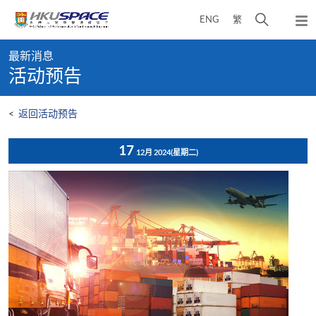
Skip
打
ENG
繁
to
弹
main
开
出
Main
content
搜
主
最新消息
content
菜
寻
活动预告
start
单
介
面
<
返回活动预告
17
12月 2024
(星期二)