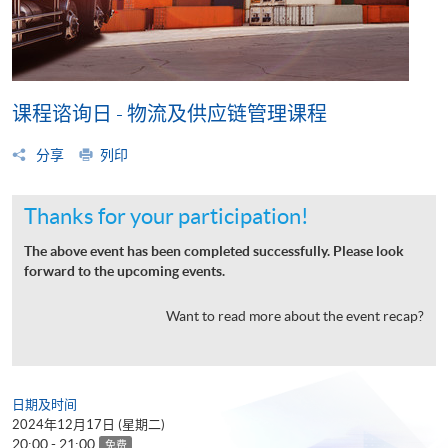
课程谘询日 - 物流及供应链管理课程
分享
列印
Thanks for your participation!
The above event has been completed successfully. Please look
forward to the upcoming events.
Want to read more about the event recap?
日期及时间
2024年12月17日 (星期二)
20:00 - 21:00
免费