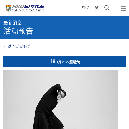
Skip
打
ENG
繁
to
弹
main
开
出
Main
content
搜
主
最新消息
content
菜
寻
活动预告
start
单
介
面
<
返回活动预告
18
1月 2025
(星期六)