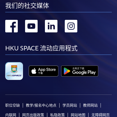
我们的社交媒体
转
转
转
转
到
到
到
到
facebook
youtube
linkedin
instag
HKU SPACE 流动应用程式
职位空缺
教学/报名中心地点
学员网站
教师网站
内联网
网页出版政策
私隐政策
网站地图
无障碍网页