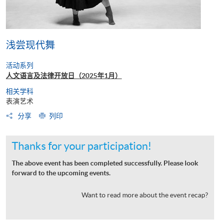
浅尝现代舞
活动系列
人文语言及法律开放日（2025年1月）
相关学科
表演艺术
分享
列印
Thanks for your participation!
The above event has been completed successfully. Please look
forward to the upcoming events.
Want to read more about the event recap?