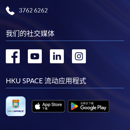
3762 6262
我们的社交媒体
转
转
转
转
到
到
到
到
facebook
youtube
linkedin
instag
HKU SPACE 流动应用程式