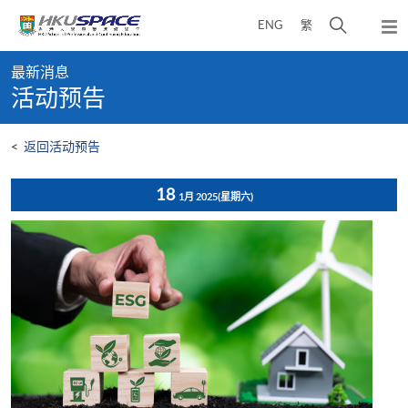
Skip
打
ENG
繁
to
弹
main
开
出
Main
content
搜
主
最新消息
content
菜
寻
活动预告
start
单
介
面
<
返回活动预告
18
1月 2025
(星期六)