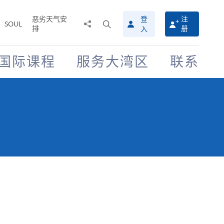
恶劣天气安
登
注
分
打
SOUL
排
册
入
享
开
至
搜
寻
国际课程
服务大湾区
联系
介
面