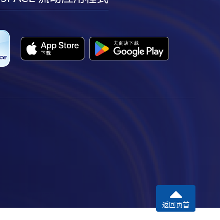
facebook
youtube
linkedin
instagram
返回页首