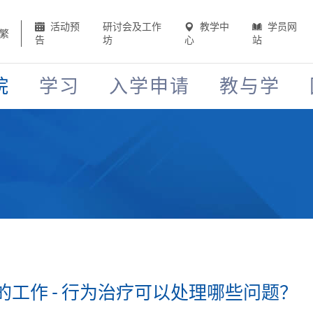
活动预
研讨会及工作
教学中
学员网
繁
告
坊
心
站
院
学习
入学申请
教与学
工作 - 行为治疗可以处理哪些问题？