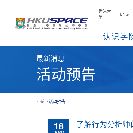
Skip
to
香港大
ENG
main
学
content
认识学
Main
content
最新消息
start
活动预告
<
返回活动预告
了解行为分析师的
18
1月 2025