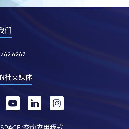
我们
3762 6262
的社交媒体
转
转
转
转
到
到
到
到
 SPACE 流动应用程式