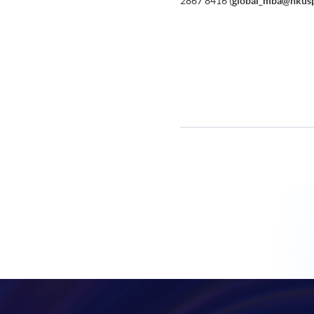
2867 8416 (
global_mba@hkusp