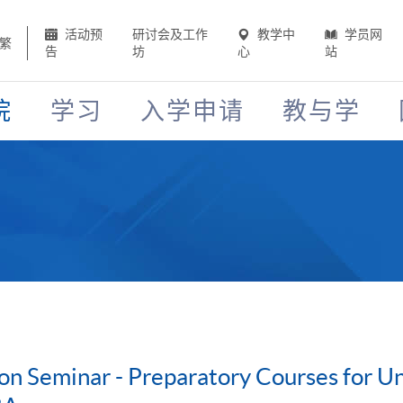
活动预
研讨会及工作
教学中
学员网
繁
告
坊
心
站
院
学习
入学申请
教与学
on Seminar - Preparatory Courses for U