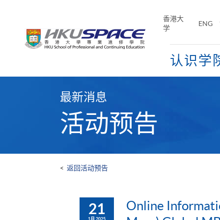
Skip
to
香港大
ENG
main
学
content
认识学
Main
content
最新消息
start
活动预告
<
返回活动预告
Online Informati
21
1月 2025