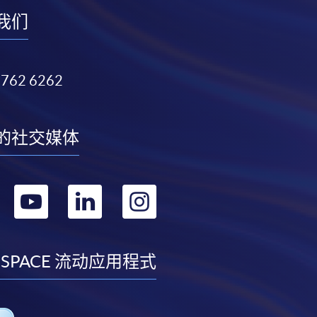
我们
3762 6262
的社交媒体
转
转
转
转
到
到
到
到
facebook
youtube
linkedin
instagram
 SPACE 流动应用程式