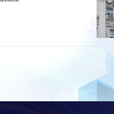
ace.hku.hk
)