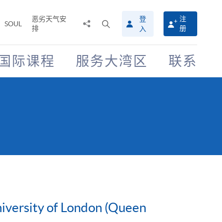
恶劣天气安
登
注
分
打
SOUL
排
册
入
享
开
至
搜
寻
国际课程
服务大湾区
联系
介
面
niversity of London (Queen