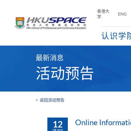
Skip
to
香港大
ENG
main
学
content
认识学
Main
content
最新消息
start
活动预告
<
返回活动预告
Online Informati
12
2月 2025