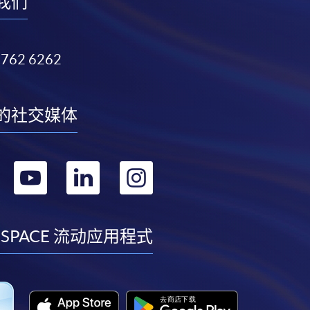
我们
3762 6262
的社交媒体
转
转
转
转
到
到
到
到
facebook
youtube
linkedin
instagram
 SPACE 流动应用程式