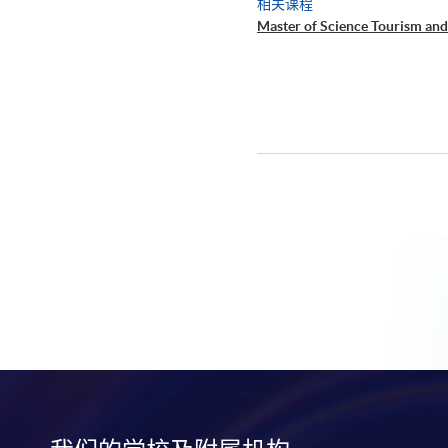
相关课程
Master of Science Tourism an