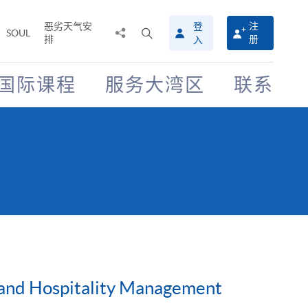
恶劣天气安
登
注
分
打
SOUL
排
册
入
享
开
至
搜
寻
国际课程
服务大湾区
联系
介
面
m and Hospitality Management