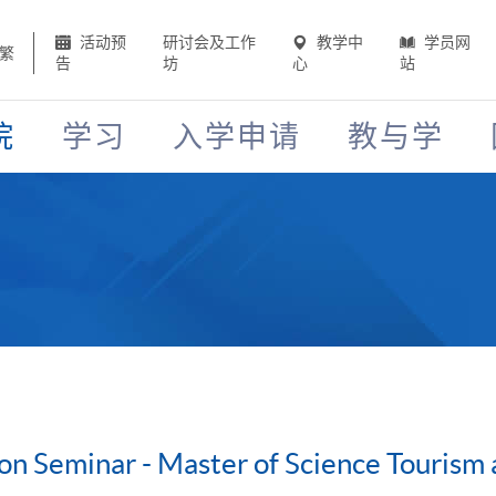
活动预
研讨会及工作
教学中
学员网
繁
告
坊
心
站
院
学习
入学申请
教与学
on Seminar - Master of Science Touris