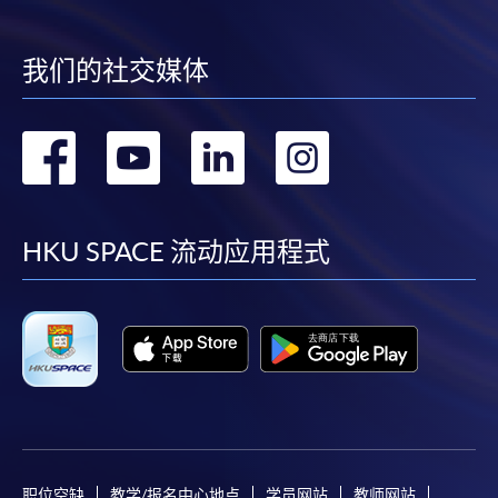
我们的社交媒体
转
转
转
转
到
到
到
到
facebook
youtube
linkedin
instag
HKU SPACE 流动应用程式
职位空缺
教学/报名中心地点
学员网站
教师网站