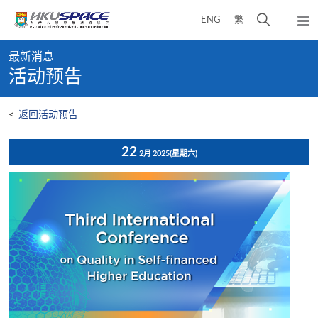
Skip
打
ENG
繁
to
弹
main
开
出
Main
content
搜
主
最新消息
content
菜
寻
活动预告
start
单
介
面
<
返回活动预告
22
2月 2025
(星期六)