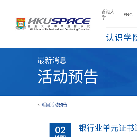
Skip
to
香港大
ENG
main
学
content
认识学
Main
content
最新消息
start
活动预告
<
返回活动预告
银行业单元证书课程
02
4月 2025