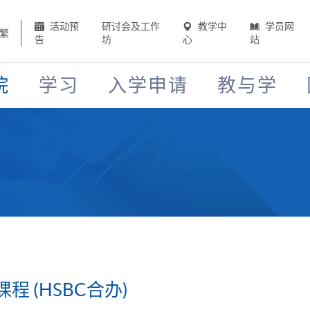
活动预
研讨会及工作
教学中
学员网
繁
告
坊
心
站
院
学习
入学申请
教与学
 (HSBC合办)