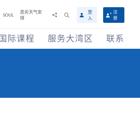
恶劣天气安
登
注
分
打
SOUL
排
册
入
享
开
至
搜
寻
国际课程
服务大湾区
联系
介
面