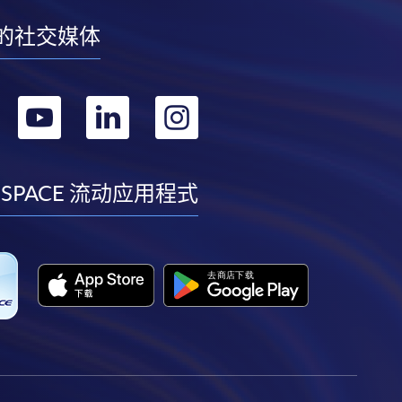
的社交媒体
转
转
转
转
到
到
到
到
facebook
youtube
linkedin
instagram
 SPACE 流动应用程式