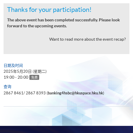
Thanks for your participation!
The above event has been completed successfully. Please look
forward to the upcoming events.
Want to read more about the event recap?
日期及时间
2025年5月20日 (星期二)
19:00 - 20:00
免费
查询
2867 8461/ 2867 8393 (
banking4hsbc@hkuspace.hku.hk
)