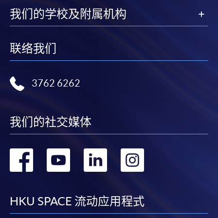
我们的学校及附属机构
联络我们
3762 6262
我们的社交媒体
转
转
转
转
到
到
到
到
facebook
youtube
linkedin
instag
HKU SPACE 流动应用程式