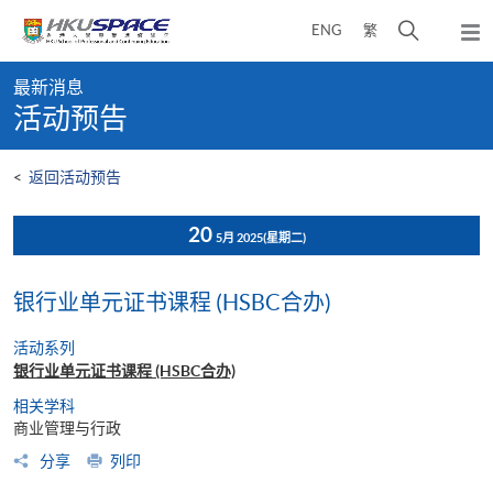
Skip
打
ENG
繁
to
弹
main
开
出
Main
content
搜
主
最新消息
content
菜
寻
活动预告
start
单
介
面
<
返回活动预告
20
5月 2025
(星期二)
银行业单元证书课程 (HSBC合办)
活动系列
银行业单元证书课程 (HSBC合办)
相关学科
商业管理与行政
分享
列印