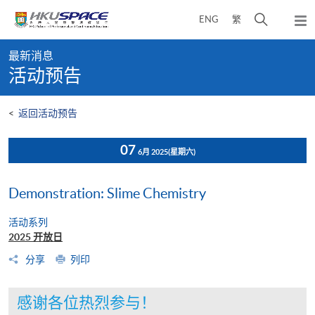
Skip
打
ENG
繁
to
弹
main
开
出
Main
content
搜
主
最新消息
content
菜
寻
活动预告
start
单
介
面
<
返回活动预告
07
6月 2025
(星期六)
Demonstration: Slime Chemistry
活动系列
2025 开放日
分享
列印
感谢各位热烈参与！