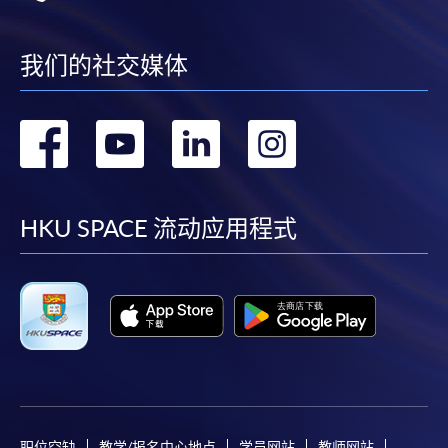
我们的社交媒体
转
转
转
转
到
到
到
到
facebook
youtube
linkedin
instag
HKU SPACE 流动应用程式
职位空缺
教学/报名中心地点
学员网站
教师网站