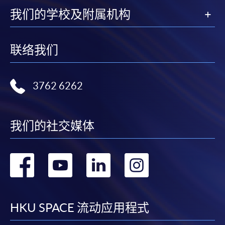
我们的学校及附属机构
联络我们
3762 6262
我们的社交媒体
转
转
转
转
到
到
到
到
facebook
youtube
linkedin
instag
HKU SPACE 流动应用程式