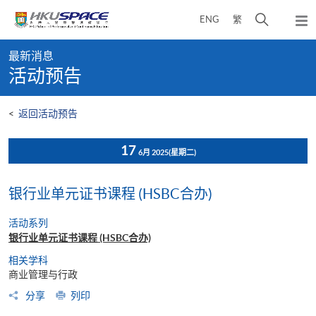
Skip
打
ENG
繁
to
弹
main
开
出
Main
content
搜
主
最新消息
content
菜
寻
活动预告
start
单
介
面
<
返回活动预告
17
6月 2025
(星期二)
银行业单元证书课程 (HSBC合办)
活动系列
银行业单元证书课程 (HSBC合办)
相关学科
商业管理与行政
分享
列印