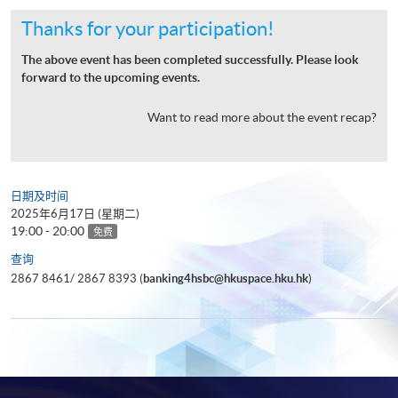
Thanks for your participation!
The above event has been completed successfully. Please look
forward to the upcoming events.
Want to read more about the event recap?
日期及时间
2025年6月17日 (星期二)
19:00 - 20:00
免费
查询
2867 8461/ 2867 8393 (
banking4hsbc@hkuspace.hku.hk
)