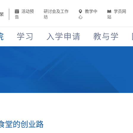
活动预
研讨会及工作
教学中
学员网
繁
告
坊
心
站
院
学习
入学申请
教与学
食堂的创业路