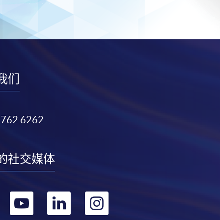
我们
3762 6262
的社交媒体
转
转
转
转