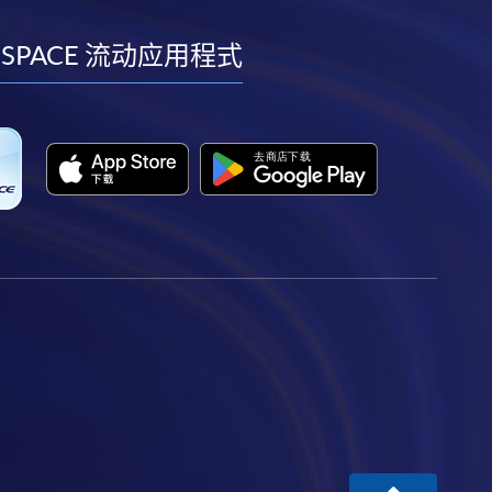
到
到
到
到
facebook
youtube
linkedin
instagram
 SPACE 流动应用程式