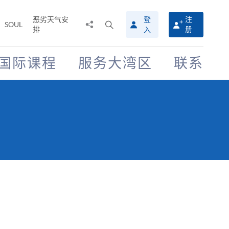
恶劣天气安
登
注
分
打
SOUL
排
册
入
享
开
至
搜
寻
国际课程
服务大湾区
联系
介
面