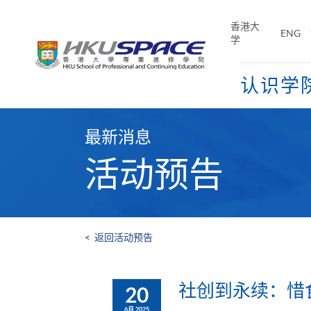
Skip
to
香港大
ENG
main
学
content
认识学
Main
content
最新消息
start
活动预告
<
返回活动预告
社创到永续：惜
20
6月 2025