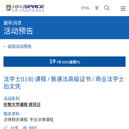
Skip
打
ENG
繁
to
弹
main
开
出
Main
content
搜
主
最新消息
content
菜
寻
活动预告
start
单
介
面
<
返回活动预告
19
7月 2025
(星期六)
法学士(LLB) 课程 / 普通法高级证书 / 商业法学士
后文凭
活动系列
伦敦大学课程 资讯日
相关学科
法律相关课程, 专业法律课程
分享
列印