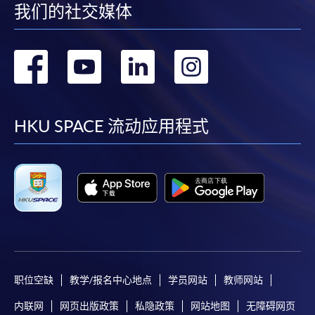
我们的社交媒体
转
转
转
转
到
到
到
到
facebook
youtube
linkedin
instag
HKU SPACE 流动应用程式
职位空缺
教学/报名中心地点
学员网站
教师网站
内联网
网页出版政策
私隐政策
网站地图
无障碍网页