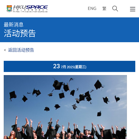
Skip
打
ENG
繁
to
弹
main
开
出
Main
content
搜
主
最新消息
content
菜
寻
活动预告
start
单
介
面
<
返回活动预告
23
7月 2025
(星期三)