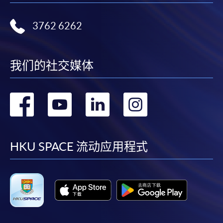
3762 6262
我们的社交媒体
转
转
转
转
到
到
到
到
facebook
youtube
linkedin
instag
HKU SPACE 流动应用程式