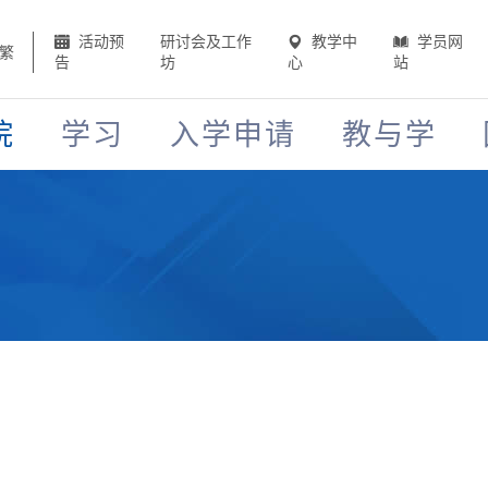
活动预
研讨会及工作
教学中
学员网
繁
告
坊
心
站
院
学习
入学申请
教与学