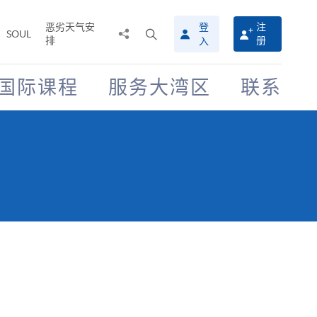
恶劣天气安
登
注
分
打
SOUL
排
册
入
享
开
至
搜
寻
国际课程
服务大湾区
联系
介
面