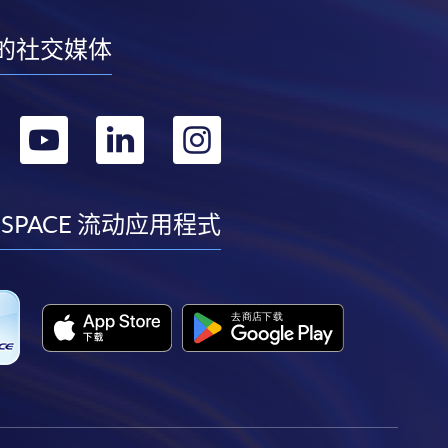
的社交媒体
转
转
转
转
到
到
到
到
facebook
youtube
linkedin
instagram
 SPACE 流动应用程式