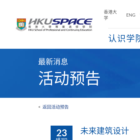
Skip
to
香港大
ENG
main
学
content
认识学
Main
content
最新消息
start
活动预告
<
返回活动预告
未来建筑设计
23
8月 2025