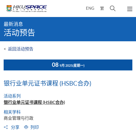
Skip
打
ENG
繁
to
弹
main
开
出
Main
content
搜
主
最新消息
content
菜
寻
活动预告
start
单
介
面
<
返回活动预告
08
9月 2025
(星期一)
银行业单元证书课程 (HSBC合办)
活动系列
银行业单元证书课程 (HSBC合办)
相关学科
商业管理与行政
分享
列印