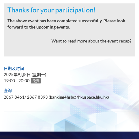
Thanks for your participation!
The above event has been completed successfully. Please look
forward to the upcoming events.
Want to read more about the event recap?
日期及时间
2025年9月8日 (星期一)
19:00 - 20:00
免费
查询
2867 8461/ 2867 8393 (
banking4hsbc@hkuspace.hku.hk
)