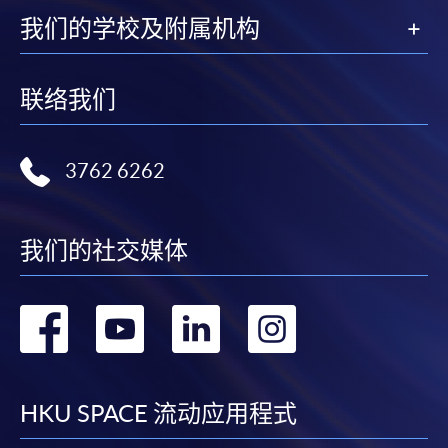
我们的学校及附属机构
联络我们
3762 6262
我们的社交媒体
转
转
转
转
到
到
到
到
facebook
youtube
linkedin
instag
HKU SPACE 流动应用程式