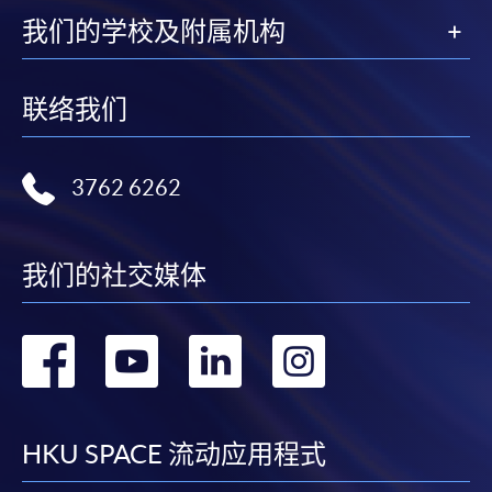
我们的学校及附属机构
联络我们
3762 6262
我们的社交媒体
转
转
转
转
到
到
到
到
facebook
youtube
linkedin
instag
HKU SPACE 流动应用程式