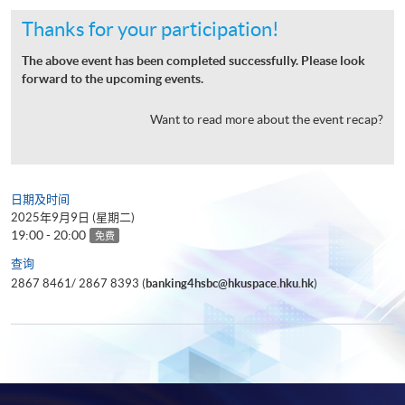
Thanks for your participation!
The above event has been completed successfully. Please look
forward to the upcoming events.
Want to read more about the event recap?
日期及时间
2025年9月9日 (星期二)
19:00 - 20:00
免费
查询
2867 8461/ 2867 8393 (
banking4hsbc@hkuspace.hku.hk
)