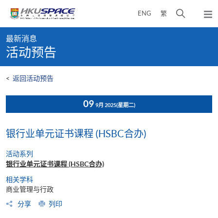
Skip
打
ENG
繁
to
弹
main
开
出
Main
content
搜
主
最新消息
content
菜
寻
活动预告
start
单
介
面
<
返回活动预告
09
9月 2025
(星期二)
银行业单元证书课程 (HSBC合办)
活动系列
银行业单元证书课程 (HSBC合办)
相关学科
商业管理与行政
分享
列印