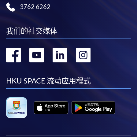
3762 6262
我们的社交媒体
转
转
转
转
到
到
到
到
facebook
youtube
linkedin
instag
HKU SPACE 流动应用程式