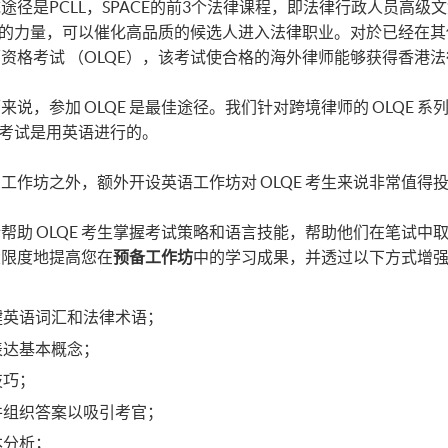
径是PCLL，SPACE的前3个法律课程，即法律行政人员高级文凭 
强大的力量，可以催化高品质的候选人进入法律职业。对於已经在
资格考试 （OLQE），该考试使合格的海外律师能够获得香港
说，参加 OLQE 是最佳途径。我们针对跨境律师的 OLQE
 考试是用英语进行的。
系列工作坊之外，额外开设英语工作坊对 OLQE 考生来说非常值
助 OLQE 考生掌握考试策略和语言技能，帮助他们在笔试中取
大限度地提高您在
预备工作坊​
中的学习成果，并透过以下方式增强您
键英语词汇和法律术语；
表达基本概念；
技巧；
并组织答案以吸引考官；
本分析；