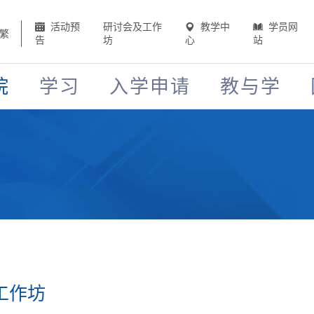
活动预
研讨会及工作
教学中
学员网
繁
告
坊
心
站
院
学习
入学申请
教与学
语工作坊