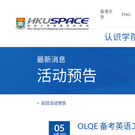
Skip
to
香港大
ENG
main
学
content
认识学
Main
content
最新消息
start
活动预告
<
返回活动预告
OLQE 备考英
05
10月 2025