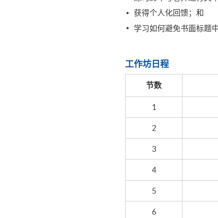
获得个人化回馈；和
学习如何避免书面标题
工作坊日程
节数
1
2
3
4
5
6