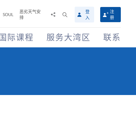
恶劣天气安
登
注
分
打
SOUL
排
册
入
享
开
至
搜
寻
国际课程
服务大湾区
联系
介
面