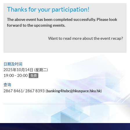
Thanks for your participation!
The above event has been completed successfully. Please look
forward to the upcoming events.
Want to read more about the event recap?
日期及时间
2025年10月14日 (星期二)
19:00 - 20:00
免费
查询
2867 8461/ 2867 8393 (
banking4hsbc@hkuspace.hku.hk
)