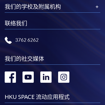
我们的学校及附属机构
联络我们
3762 6262
我们的社交媒体
转
转
转
转
到
到
到
到
facebook
youtube
linkedin
instag
HKU SPACE 流动应用程式