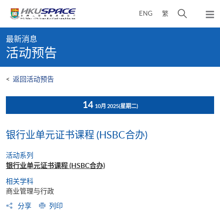
Skip
打
ENG
繁
to
弹
main
开
出
Main
content
搜
主
最新消息
content
菜
寻
活动预告
start
单
介
面
<
返回活动预告
14
10月 2025
(星期二)
银行业单元证书课程 (HSBC合办)
活动系列
银行业单元证书课程 (HSBC合办)
相关学科
商业管理与行政
分享
列印