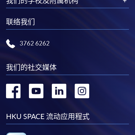
我们的学校及附属机构
联络我们
3762 6262
我们的社交媒体
转
转
转
转
到
到
到
到
facebook
youtube
linkedin
instag
HKU SPACE 流动应用程式