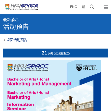
Skip
打
ENG
繁
to
弹
main
开
出
Main
content
搜
主
最新消息
content
菜
寻
活动预告
start
单
介
面
<
返回活动预告
21
10月 2025
(星期二)