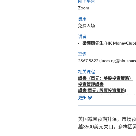
网上平台
Zoom
费用
免费入场
讲者
梁耀康先生 (HK MoneyCl
查询
2867 8322 (
lucas.ng@hkuspac
相关课程
證書（單元：美股投資策略）
投資管理證書
證書(單元 : 股票投資策略)
證書(單元 : 金融技術及趨勢分析
相
更多
證書(單元 : 外匯、衍生工具
关
课
程
美国减息预期升温，市场预
越3500美元关口，多样因