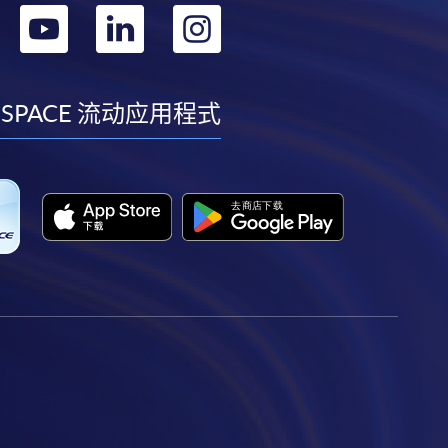
转
转
转
转
到
到
到
到
facebook
youtube
linkedin
instagram
 SPACE 流动应用程式