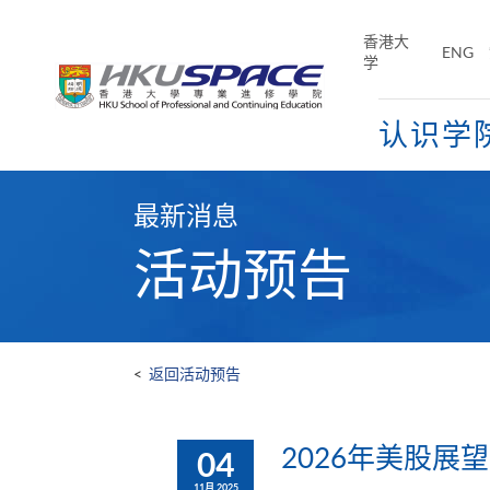
Skip
to
香港大
ENG
main
学
content
认识学
Main
content
最新消息
start
活动预告
<
返回活动预告
2026年美股展
04
11月 2025