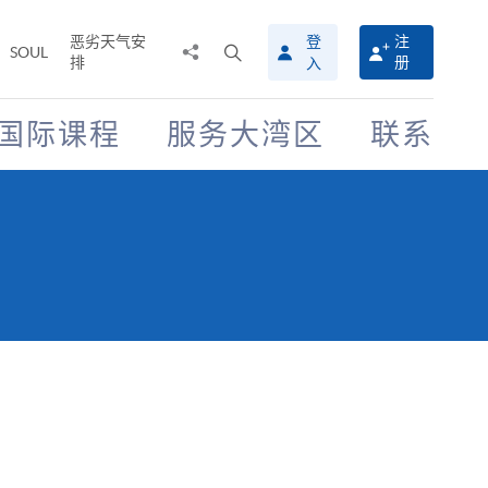
恶劣天气安
登
注
分
打
SOUL
排
册
入
享
开
至
搜
寻
国际课程
服务大湾区
联系
介
面