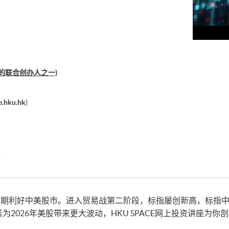
ub的联合创办人之一)
e.hku.hk
)
)
、結構性產品及對沖基金交易策略)
期利好中美股市。进入贸易战第二阶段，标指屡创新高，标指中
素为2026年美股带来更大波动，HKU SPACE网上投资讲座为你