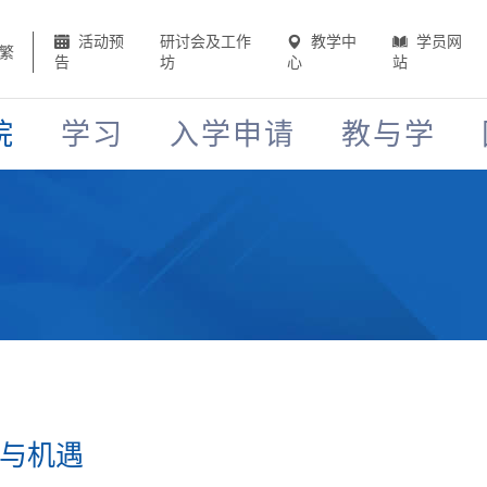
活动预
研讨会及工作
教学中
学员网
繁
告
坊
心
站
院
学习
入学申请
教与学
望与机遇