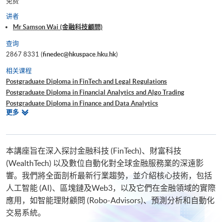
免费
讲者
Mr Samson Wai (金融科技顧問)
查询
2867 8331 (
finedec@hkuspace.hku.hk
)
相关课程
Postgraduate Diploma in FinTech and Legal Regulations
Postgraduate Diploma in Financial Analytics and Algo Trading
Postgraduate Diploma in Finance and Data Analytics
相
更多
Certificate for Module (Applications of FinTech and Business
关
Digitalisation)
课
程
本講座旨在深入探討金融科技 (FinTech)、財富科技
(WealthTech) 以及數位自動化對全球金融服務業的深遠影
響。我們將全面剖析最新行業趨勢，並介紹核心技術，包括
人工智能 (AI)、區塊鏈及Web3，以及它們在金融領域的實際
應用，如智能理財顧問 (Robo-Advisors)、預測分析和自動化
交易系統。