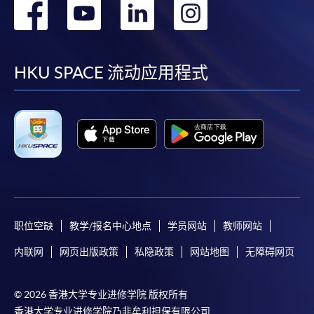
转
转
转
转
到
到
到
到
facebook
youtube
linkedin
instag
HKU SPACE 流动应用程式
职位空缺
教学/报名中心地点
学员网站
教师网站
内联网
网页出版政策
私隐政策
网站地图
无障碍网页
© 2026 香港大学专业进修学院 版权所有
香港大学专业进修学院乃非牟利担保有限公司