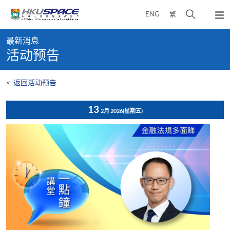
Skip
打
ENG
繁
to
弹
main
开
出
Main
content
搜
主
最新消息
content
菜
寻
活动预告
start
单
介
面
<
返回活动预告
13
2月 2026
(星期五)