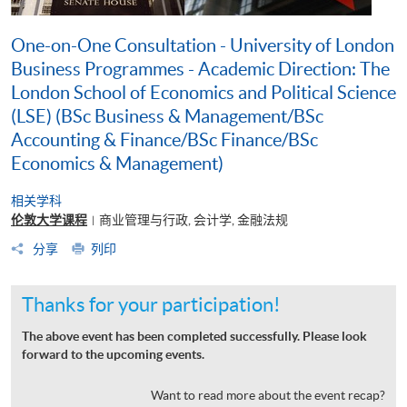
One-on-One Consultation - University of London
Business Programmes - Academic Direction: The
London School of Economics and Political Science
(LSE) (BSc Business & Management/BSc
Accounting & Finance/BSc Finance/BSc
Economics & Management)
相关学科
伦敦大学课程
商业管理与行政, 会计学, 金融法规
|
分享
列印
Thanks for your participation!
The above event has been completed successfully. Please look
forward to the upcoming events.
Want to read more about the event recap?