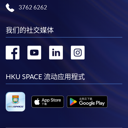
3762 6262
我们的社交媒体
转
转
转
转
到
到
到
到
facebook
youtube
linkedin
instag
HKU SPACE 流动应用程式