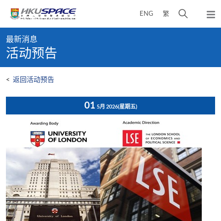
Skip
打
ENG
繁
to
弹
main
开
出
Main
content
搜
主
最新消息
content
菜
寻
活动预告
start
单
介
面
<
返回活动预告
01
5月 2026
(星期五)