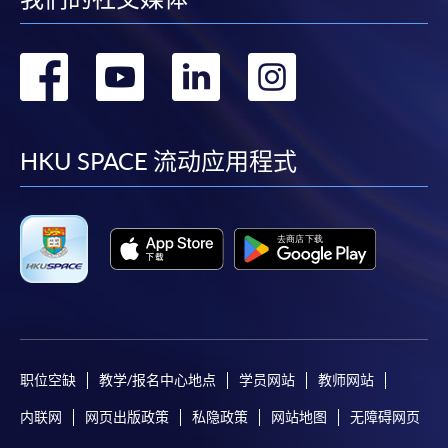
转
转
转
转
到
到
到
到
facebook
youtube
linkedin
instag
HKU SPACE 流动应用程式
职位空缺
教学/报名中心地点
学员网站
教师网站
内联网
网页出版政策
私隐政策
网站地图
无障碍网页