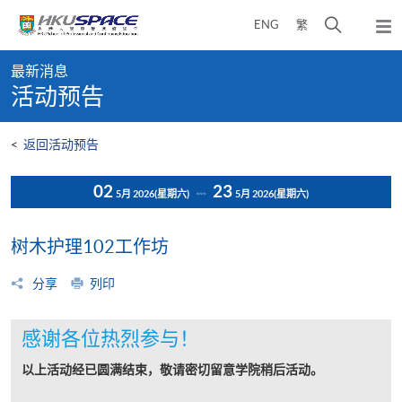
Skip
打
ENG
繁
to
弹
main
开
出
Main
content
搜
主
最新消息
content
菜
寻
活动预告
start
单
介
面
<
返回活动预告
02
23
5月 2026
(星期六)
5月 2026
(星期六)
树木护理102工作坊
分享
列印
感谢各位热烈参与！
以上活动经已圆满结束，敬请密切留意学院稍后活动。