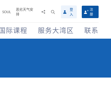
恶劣天气安
登
注
分
打
SOUL
排
册
入
享
开
至
搜
寻
国际课程
服务大湾区
联系
介
面