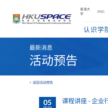
Skip
to
香港大
ENG
main
学
content
认识学
Main
content
最新消息
start
活动预告
<
返回活动预告
课程讲座 - 企
05
5月 2026