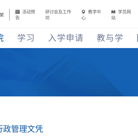
活动预
研讨会及工作
教学中
学员网
繁
告
坊
心
站
院
学习
入学申请
教与学
业行政管理文凭