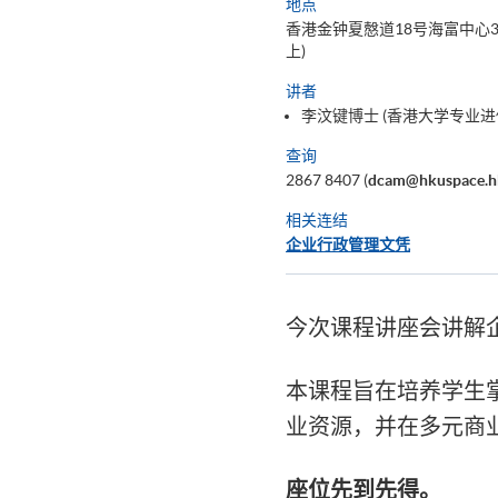
地点
香港金钟夏慤道18号海富中心3
上)
讲者
李汶键博士 (香港大学专业进
查询
2867 8407 (
dcam@hkuspace.h
相关连结
企业行政管理文凭
今次课程讲座会讲解
本课程旨在培养学生
业资源，并在多元商
座位先到先得。