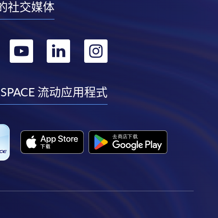
的社交媒体
转
转
转
转
到
到
到
到
facebook
youtube
linkedin
instagram
 SPACE 流动应用程式