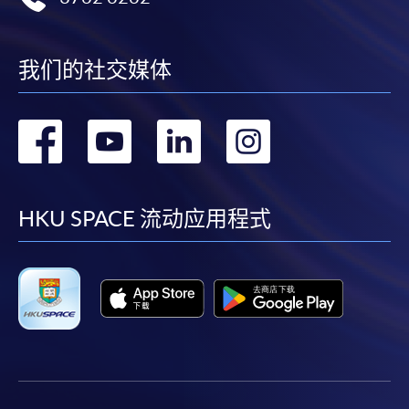
我们的社交媒体
转
转
转
转
到
到
到
到
facebook
youtube
linkedin
instag
HKU SPACE 流动应用程式