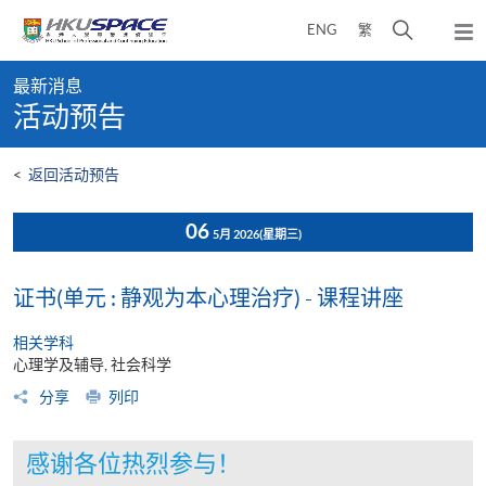
Skip
打
ENG
繁
to
弹
main
开
出
Main
content
搜
主
最新消息
content
菜
寻
活动预告
start
单
介
面
<
返回活动预告
06
5月 2026
(星期三)
证书(单元 : 静观为本心理治疗) - 课程讲座
相关学科
心理学及辅导, 社会科学
分享
列印
感谢各位热烈参与！