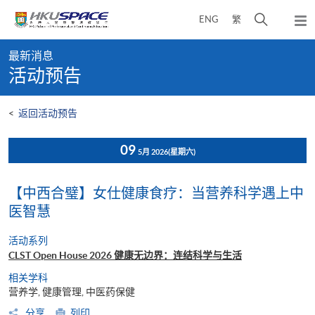
Skip
打
ENG
繁
to
弹
main
开
出
Main
content
搜
主
最新消息
content
菜
寻
活动预告
start
单
介
面
<
返回活动预告
09
5月 2026
(星期六)
【中西合璧】女仕健康食疗：当营养科学遇上中
医智慧
活动系列
CLST Open House 2026 健康无边界：连结科学与生活
相关学科
营养学, 健康管理, 中医药保健
分享
列印