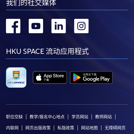
我们的社交媒体
转
转
转
转
到
到
到
到
facebook
youtube
linkedin
instag
HKU SPACE 流动应用程式
职位空缺
教学/报名中心地点
学员网站
教师网站
内联网
网页出版政策
私隐政策
网站地图
无障碍网页