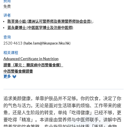
费用
免费
讲者
陈荃贤小姐 (澳洲认可营养师及香港营养师协会会员) ;
蓝永豪博士 (中医医学博士及注册中医师)
查询
2520 4613 (
habe.lam@hkuspace.hku.hk
)
相关课程
Advanced Certificate in Nutrition
證書（單元 ：糖尿病中西營養食療）
中西營養食療證書
相
更多
Certificate for Module (Integrated Community Care: Women’s Health
关
Course)
课
程
追求美颜健康，单靠护肤品并不足够。你的饮食，决定了你
的气色与活力。无论是面对生活琐事的烦恼、工作带来的疲
惫，还是人生阶段的转变，单纯「吃得健康」已经不够，更
要吃得「精准」。本讲座由营养师与中医师联手，讲解中西
营养学的饮食策略，专业指导如何针对体质「拣择」食物，