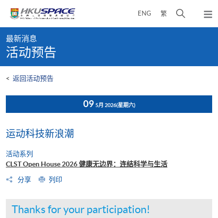
Skip
打
ENG
繁
to
弹
main
开
出
Main
content
搜
主
最新消息
content
菜
寻
活动预告
start
单
介
面
<
返回活动预告
09
5月 2026
(星期六)
运动科技新浪潮
活动系列
CLST Open House 2026 健康无边界：连结科学与生活
分享
列印
Thanks for your participation!