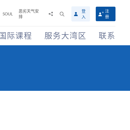
恶劣天气安
登
注
分
打
SOUL
排
册
入
享
开
至
搜
寻
国际课程
服务大湾区
联系
介
面