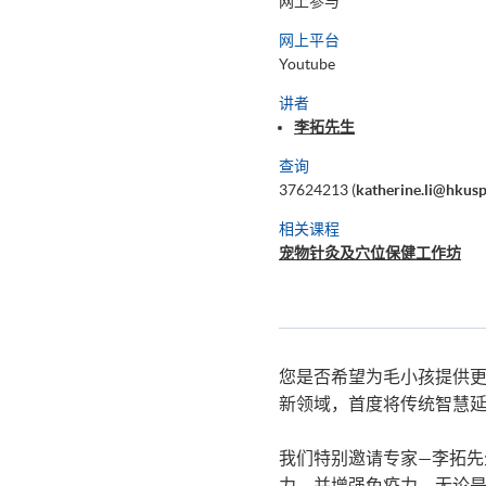
网上参与
网上平台
Youtube
讲者
李拓先生
查询
37624213 (
katherine.li@hkus
相关课程
宠物针灸及穴位保健工作坊
您是否希望为毛小孩提供更
新领域，首度将传统智慧
我们特别邀请专家—李拓
力，并增强免疫力。无论