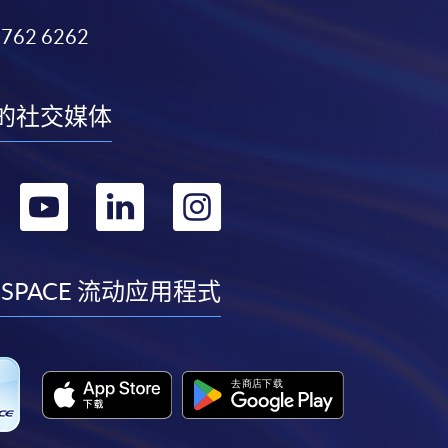
3762 6262
的社交媒体
转
转
转
转
到
到
到
到
facebook
youtube
linkedin
instagram
 SPACE 流动应用程式