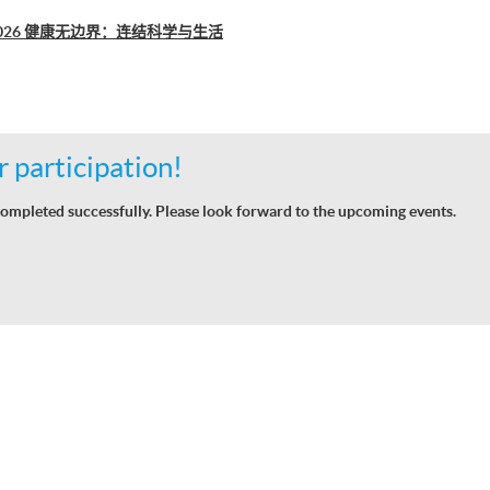
se 2026 健康无边界：连结科学与生活
 participation!
ompleted successfully. Please look forward to the upcoming events.