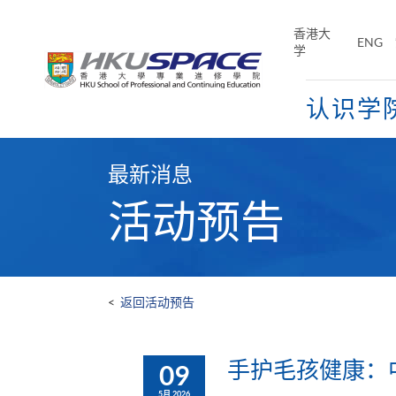
Skip
to
香港大
ENG
main
学
content
认识学
Main
content
最新消息
start
活动预告
<
返回活动预告
手护毛孩健康：
09
5月 2026