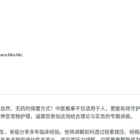
pace.hku.hk
)
自然、无药的保健方式？中医推拿不仅适用于人，更能有效守护宠
延伸至宠物护理，诚邀您参加这场结合理论与实务的专题讲座。
先生，亲临分享多年临床经验。他将讲解如何透过轻柔按压、经络
是年老犬猫的退化性关节炎，或日常压力纾解，中医推拿都能成