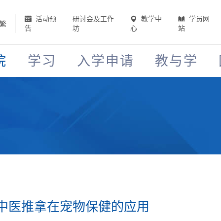
活动预
研讨会及工作
教学中
学员网
繁
告
坊
心
站
院
学习
入学申请
教与学
中医推拿在宠物保健的应用