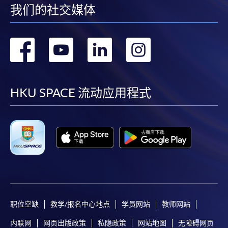
我们的社交媒体
转
转
转
转
到
到
到
到
facebook
youtube
linkedin
instag
HKU SPACE 流动应用程式
职位空缺
教学/报名中心地点
学员网站
教师网站
内联网
网页出版政策
私隐政策
网站地图
无障碍网页