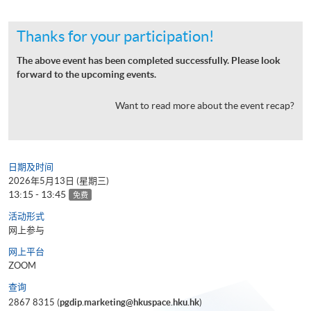
Thanks for your participation!
The above event has been completed successfully. Please look
forward to the upcoming events.
Want to read more about the event recap?
日期及时间
2026年5月13日 (星期三)
13:15 - 13:45
免费
活动形式
网上参与
网上平台
ZOOM
查询
2867 8315 (
pgdip.marketing@hkuspace.hku.hk
)