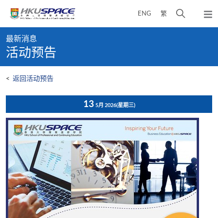
Skip
打
ENG
繁
to
弹
main
开
出
Main
content
搜
主
最新消息
content
菜
寻
活动预告
start
单
介
面
<
返回活动预告
13
5月 2026
(星期三)