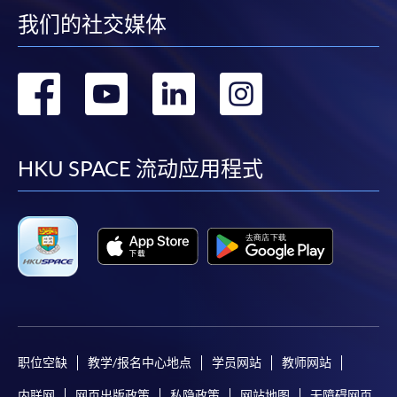
我们的社交媒体
转
转
转
转
到
到
到
到
facebook
youtube
linkedin
instag
HKU SPACE 流动应用程式
职位空缺
教学/报名中心地点
学员网站
教师网站
内联网
网页出版政策
私隐政策
网站地图
无障碍网页