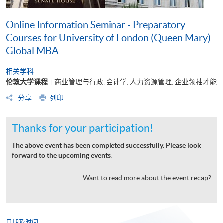
Online Information Seminar - Preparatory
Courses for University of London (Queen Mary)
Global MBA
相关学科
伦敦大学课程
商业管理与行政, 会计学, 人力资源管理, 企业领袖才能
|
分享
列印
Thanks for your participation!
The above event has been completed successfully. Please look
forward to the upcoming events.
Want to read more about the event recap?
日期及时间