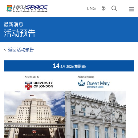
Skip
打
ENG
繁
to
弹
main
开
出
Main
content
搜
主
最新消息
content
菜
寻
活动预告
start
单
介
面
<
返回活动预告
14
5月 2026
(星期四)