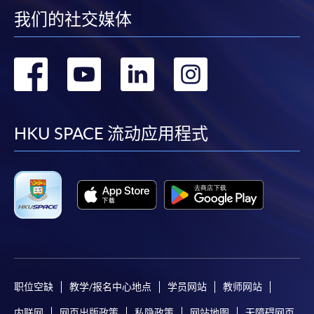
我们的社交媒体
转
转
转
转
到
到
到
到
facebook
youtube
linkedin
instag
HKU SPACE 流动应用程式
职位空缺
教学/报名中心地点
学员网站
教师网站
内联网
网页出版政策
私隐政策
网站地图
无障碍网页