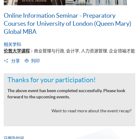
Online Information Seminar - Preparatory
Courses for University of London (Queen Mary)
Global MBA
相关学科
伦敦大学课程
商业管理与行政, 会计学, 人力资源管理, 企业领袖才能
|
分享
列印
Thanks for your participation!
The above event has been completed successfully. Please look
forward to the upcoming events.
Want to read more about the event recap?
日期及时间