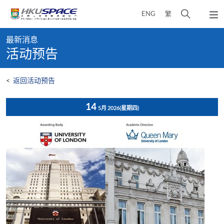
Skip
打
ENG
繁
to
弹
main
开
出
Main
content
搜
主
最新消息
content
菜
寻
活动预告
start
单
介
面
<
返回活动预告
14
5月 2026
(星期四)