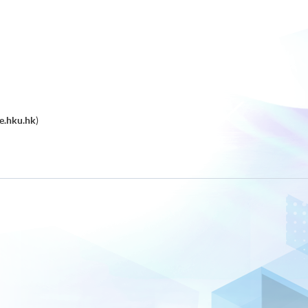
e.hku.hk
)