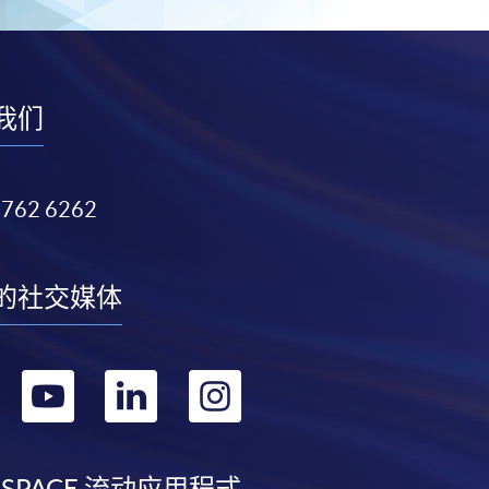
我们
3762 6262
的社交媒体
转
转
转
转
到
到
到
到
 SPACE 流动应用程式