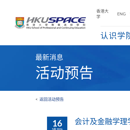
Skip
to
香港大
ENG
main
学
content
认识学
Main
content
最新消息
start
活动预告
<
返回活动预告
会计及金融学理学
16
5月 2026