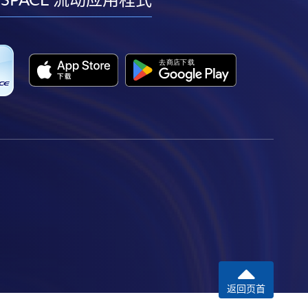
facebook
youtube
linkedin
instagram
返回页首