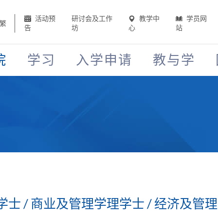
活动预
研讨会及工作
教学中
学员网
繁
告
坊
心
站
院
学习
入学申请
教与学
士 / 商业及管理学理学士 / 经济及管理