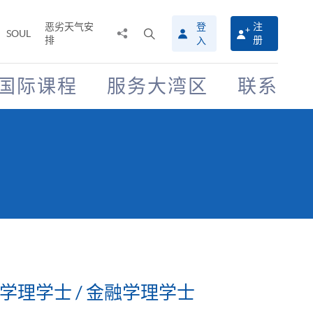
恶劣天气安
登
注
分
打
SOUL
排
册
入
享
开
至
搜
寻
国际课程
服务大湾区
联系
介
面
学理学士 / 金融学理学士