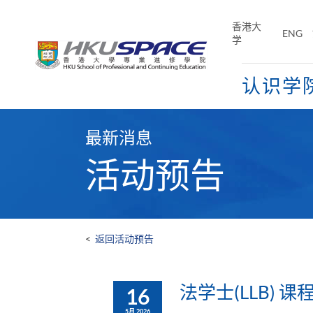
Skip
to
香港大
ENG
main
学
content
认识学
Main
content
最新消息
start
活动预告
<
返回活动预告
法学士(LLB) 
16
5月 2026