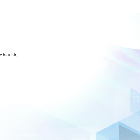
e.hku.hk
)