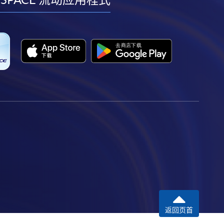
facebook
youtube
linkedin
instagram
返回页首