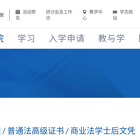
活动预
研讨会及工作
教学中
学员网
繁
告
坊
心
站
院
学习
入学申请
教与学
课程 / 普通法高级证书 / 商业法学士后文凭