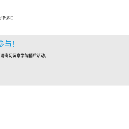
日
法律课程
参与！
敬请密切留意学院稍后活动。