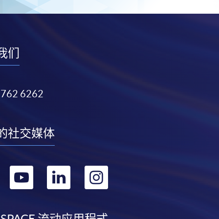
我们
3762 6262
的社交媒体
转
转
转
转
到
到
到
到
 SPACE 流动应用程式