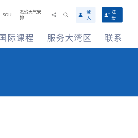
恶劣天气安
登
注
分
打
SOUL
排
册
入
享
开
至
搜
寻
国际课程
服务大湾区
联系
介
面