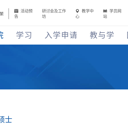
活动预
研讨会及工作
教学中
学员网
繁
告
坊
心
站
院
学习
入学申请
教与学
硕士