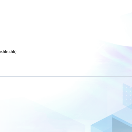
e.hku.hk
)