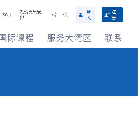
恶劣天气安
登
注
分
打
SOUL
排
册
入
享
开
至
搜
寻
国际课程
服务大湾区
联系
介
面