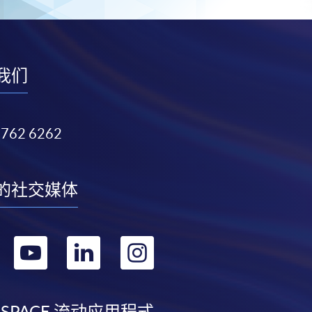
我们
3762 6262
的社交媒体
转
转
转
转
到
到
到
到
 SPACE 流动应用程式