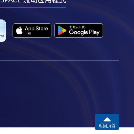
facebook
youtube
linkedin
instagram
返回页首