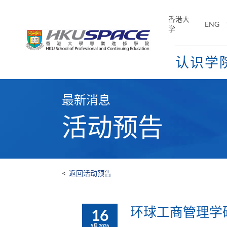
Skip
to
香港大
ENG
main
学
content
认识学
Main
content
最新消息
start
活动预告
<
返回活动预告
环球工商管理学​
16
5月 2026