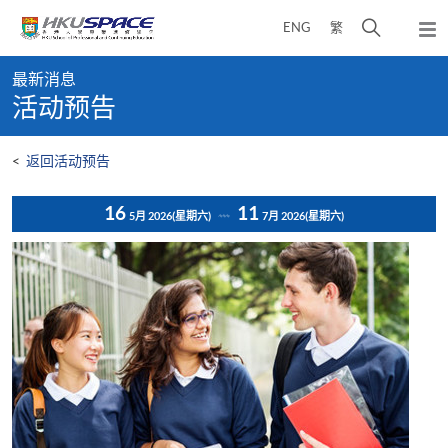
Skip
打
ENG
繁
to
弹
main
开
出
Main
content
搜
主
最新消息
content
菜
寻
活动预告
start
单
介
面
<
返回活动预告
16
11
5月 2026
(星期六)
7月 2026
(星期六)