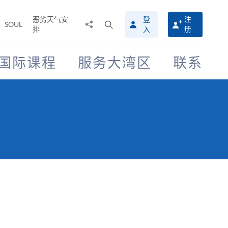
恶劣天气安
登
注
分
打
SOUL
排
册
入
享
开
至
搜
寻
国际课程
服务大湾区
联系
介
面