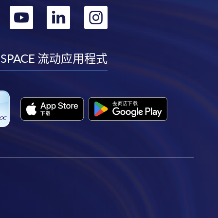
转
转
转
转
到
到
到
到
facebook
youtube
linkedin
instagram
 SPACE 流动应用程式