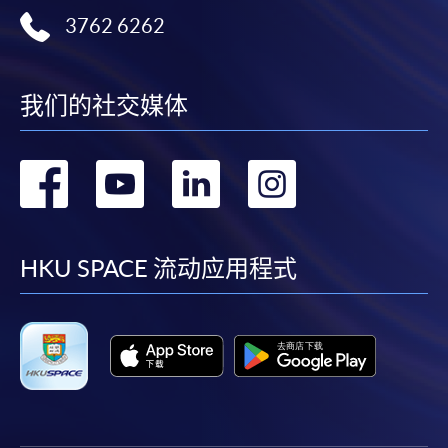
3762 6262
我们的社交媒体
转
转
转
转
到
到
到
到
facebook
youtube
linkedin
instag
HKU SPACE 流动应用程式