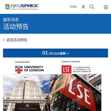
Skip
打
ENG
繁
to
弹
main
开
出
Main
content
搜
主
最新消息
content
菜
寻
活动预告
start
单
介
面
<
返回活动预告
01
6月 2026
(星期一)