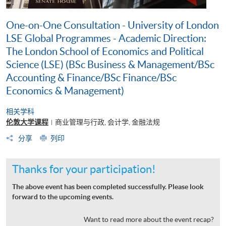
One-on-One Consultation - University of London
LSE Global Programmes - Academic Direction:
The London School of Economics and Political
Science (LSE) (BSc Business & Management/BSc
Accounting & Finance/BSc Finance/BSc
Economics & Management)
相关学科
伦敦大学课程
商业管理与行政, 会计学, 金融法规
|
分享
列印
Thanks for your participation!
The above event has been completed successfully. Please look
forward to the upcoming events.
Want to read more about the event recap?