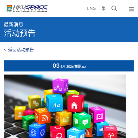
Skip
打
ENG
繁
to
弹
main
开
出
Main
content
搜
主
最新消息
content
菜
寻
活动预告
start
单
介
面
<
返回活动预告
03
6月 2026
(星期三)